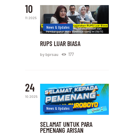
10
11.2025
News & Updates
RUPS LUAR BIASA
177
by bprsau
24
10.2025
News & Updates
SELAMAT UNTUK PARA
PEMENANG ARISAN