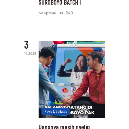
SUROBOYO BATCH I
249
by bprsau
3
10.2025
News & Updates
Uangnya masih nyelip