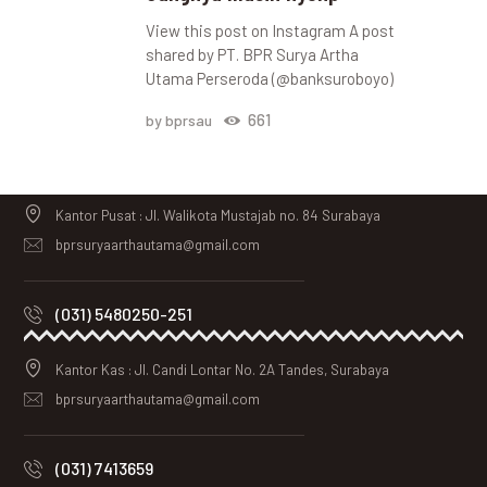
View this post on Instagram A post
shared by PT. BPR Surya Artha
Utama Perseroda (@banksuroboyo)
661
by bprsau
Kantor Pusat : Jl. Walikota Mustajab no. 84 Surabaya
bprsuryaarthautama@gmail.com
(031) 5480250-251
Kantor Kas : Jl. Candi Lontar No. 2A Tandes, Surabaya
bprsuryaarthautama@gmail.com
(031) 7413659