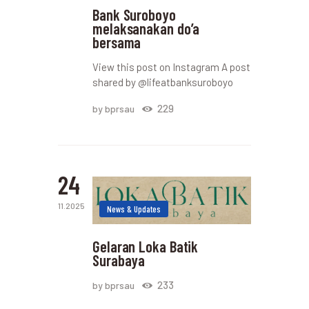
Bank Suroboyo
melaksanakan do’a
bersama
View this post on Instagram A post
shared by @lifeatbanksuroboyo
229
by bprsau
24
11.2025
News & Updates
Gelaran Loka Batik
Surabaya
233
by bprsau