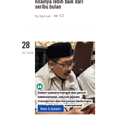
nilainya lebih baik dari
seribu bulan
511
by bprsau
28
02.2026
News & Updates