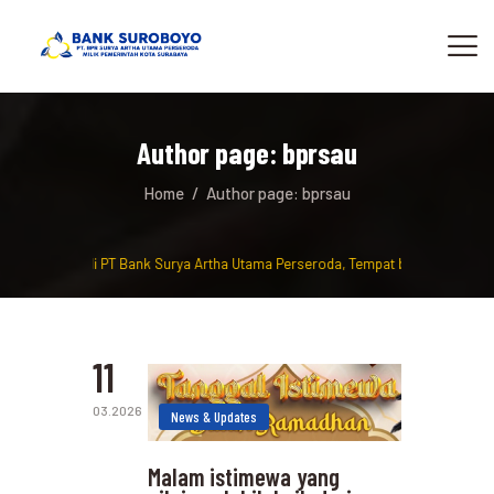
Author page: bprsau
Home
Author page: bprsau
amat Datang di PT Bank Surya Artha Utama Perseroda, Tempat berinvestasi da
11
03.2026
News & Updates
Malam istimewa yang