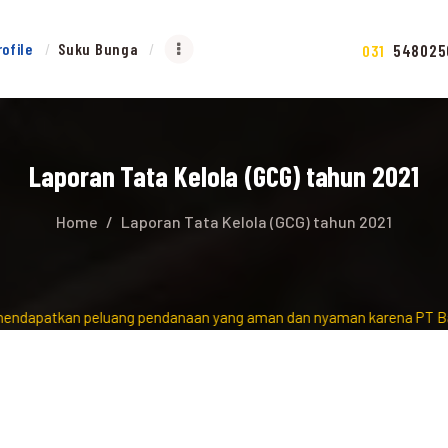
rofile
Suku Bunga
548025
031
Laporan Tata Kelola (GCG) tahun 2021
Home
Laporan Tata Kelola (GCG) tahun 2021
dapatkan peluang pendanaan yang aman dan nyaman karena PT Bank S