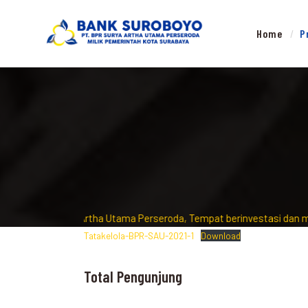
Home
P
 PT Bank Surya Artha Utama Perseroda, Tempat berinvestasi dan men
Tatakelola-BPR-SAU-2021-1
Download
Total Pengunjung