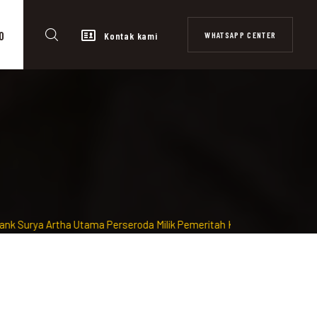
0
WHATSAPP CENTER
Kontak kami
urya Artha Utama Perseroda Milik Pemeritah Kota Surabaya diawasi 