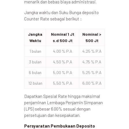
menarik dan bebas biaya administrasi.
Jangka waktu dan Suku Bunga deposito
Counter Rate sebagai berikut :
Jangka
Nominal 1 Jt
Nominal >
Waktu
s.d 500 Jt
500 Jt
1 bulan
4,00 % P.A
4,25 % P.A
3 bulan
4,50 % P.A
4,75 % P.A
6 bulan
5,00 % P.A
5,25 % P.A
12 bulan
5,50 % P.A
6,00 % P.A
Dapatkan Spesial Rate hingga maksimal
penjaminan Lembaga Penjamin Simpanan
(LPS) sebesar 6.00% sesuai dengan
persetujuan dan kesepakatan.
Persyaratan Pembukaan Deposito