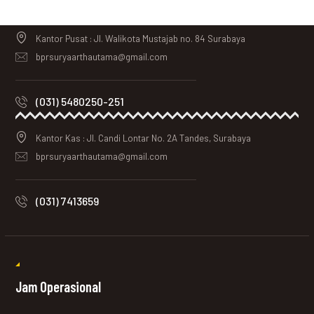
Kantor Pusat : Jl. Walikota Mustajab no. 84 Surabaya
bprsuryaarthautama@gmail.com
(031) 5480250-251
Kantor Kas : Jl. Candi Lontar No. 2A Tandes, Surabaya
bprsuryaarthautama@gmail.com
(031) 7413659
Jam Operasional