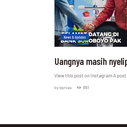
News & Updates
Uangnya masih nyeli
View this post on Instagram A po
661
by bprsau