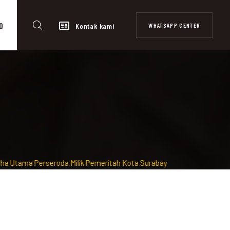
0
WHATSAPP CENTER
Kontak kami
seroda Milik Pemeritah Kota Surabaya diawasi dan Terdaftar di OJ