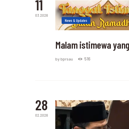
11
03.2026
News & Updates
Malam istimewa yang n
516
by bprsau
28
02.2026