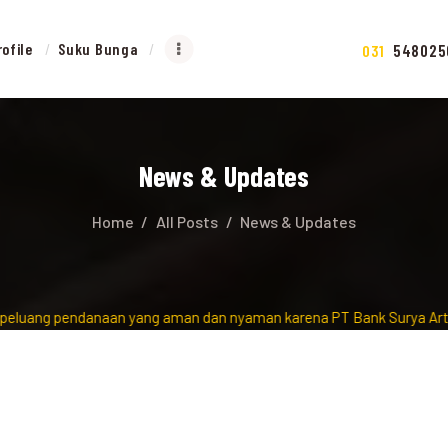
rofile
Suku Bunga
548025
031
News & Updates
Home
All Posts
News & Updates
ndanaan yang aman dan nyaman karena PT Bank Surya Artha Utama Per