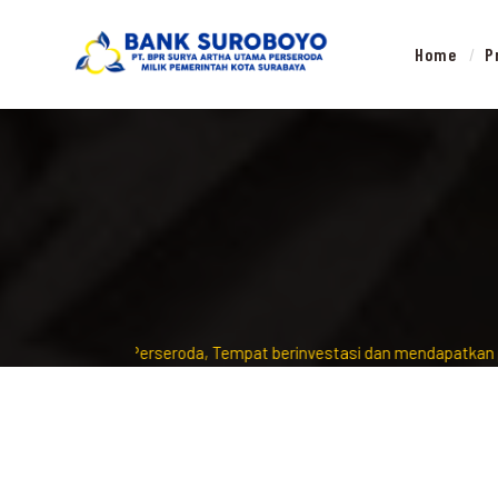
Home
P
 Utama Perseroda, Tempat berinvestasi dan mendapatkan peluang pe