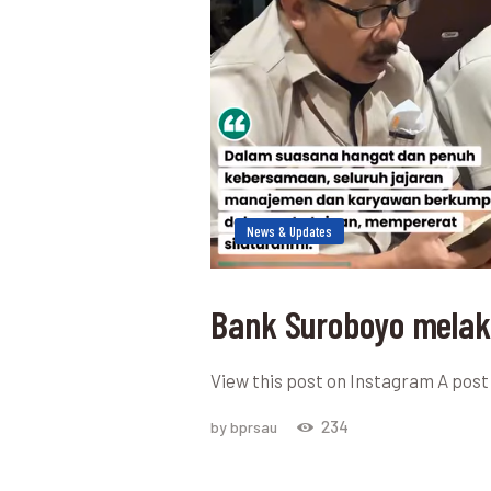
News & Updates
Bank Suroboyo mela
View this post on Instagram A pos
234
by bprsau