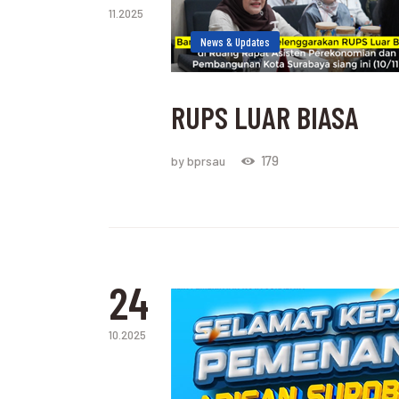
11.2025
News & Updates
RUPS LUAR BIASA
179
by bprsau
24
10.2025