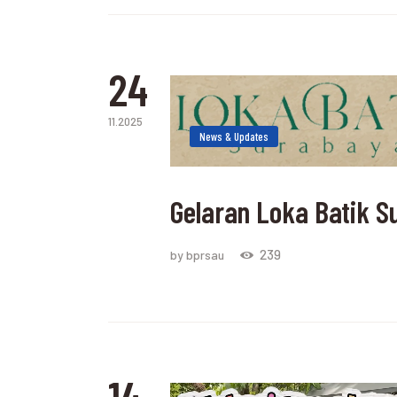
24
11.2025
News & Updates
Gelaran Loka Batik S
239
by bprsau
14