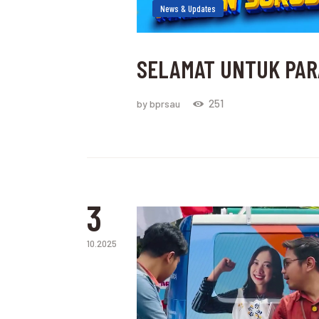
News & Updates
SELAMAT UNTUK PAR
251
by bprsau
3
10.2025