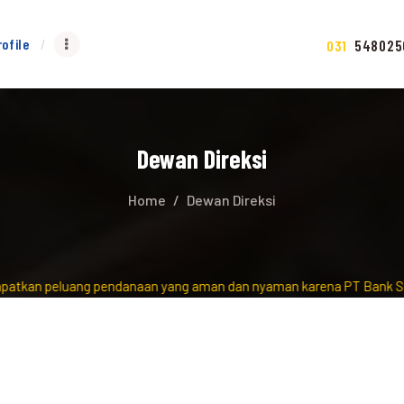
rofile
548025
031
Dewan Direksi
Home
Dewan Direksi
an peluang pendanaan yang aman dan nyaman karena PT Bank Surya Ar