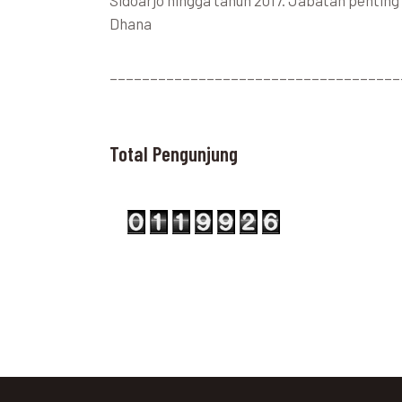
Sidoarjo hingga tahun 2017. Jabatan penti
Dhana
____________________________________
Total Pengunjung