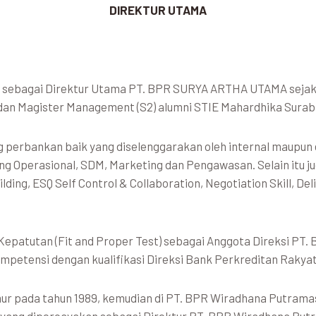
DIREKTUR UTAMA
t sebagai Direktur Utama PT. BPR SURYA ARTHA UTAMA sejak 
 dan Magister Management (S2) alumni STIE Mahardhika Surab
ng perbankan baik yang diselenggarakan oleh internal maupu
dang Operasional, SDM, Marketing dan Pengawasan. Selain itu 
lding, ESQ Self Control & Collaboration, Negotiation Skill, D
Kepatutan (Fit and Proper Test) sebagai Anggota Direksi PT.
ompetensi dengan kualifikasi Direksi Bank Perkreditan Rakyat 
r pada tahun 1989, kemudian di PT. BPR Wiradhana Putrama