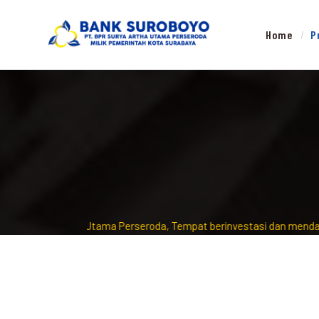
Home
P
k Surya Artha Utama Perseroda, Tempat berinvestasi dan mendapatk