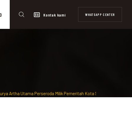
0
WHATSAPP CENTER
Kontak kami
tha Utama Perseroda Milik Pemeritah Kota Surabaya diawasi dan Te