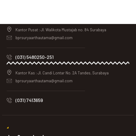
Kantor Pusat : Jl. Walikota Mustajab no. 84 Surabaya
bprsuryaarthautama@gmail.com
(031) 5480250-251
Kantor Kas : Jl. Candi Lontar No. 2A Tandes, Surabaya
bprsuryaarthautama@gmail.com
(031) 7413659