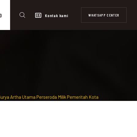
0
WHATSAPP CENTER
Kontak kami
rtha Utama Perseroda Milik Pemeritah Kota Surabaya diawasi dan T