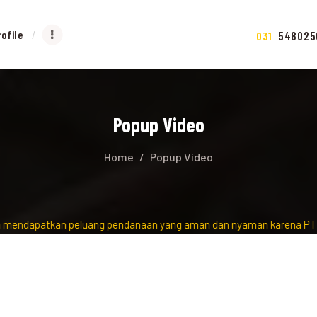
rofile
548025
031
Popup Video
Home
Popup Video
dapatkan peluang pendanaan yang aman dan nyaman karena PT Bank Su