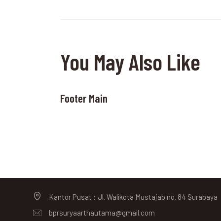
You May Also Like
Footer Main
Kantor Pusat : Jl. Walikota Mustajab no. 84 Surabaya
bprsuryaarthautama@gmail.com