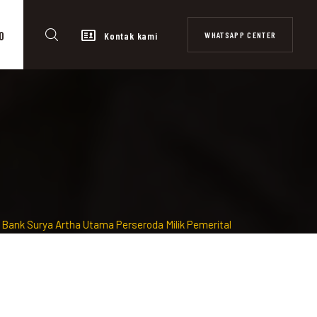
0
WHATSAPP CENTER
Kontak kami
rya Artha Utama Perseroda Milik Pemeritah Kota Surabaya diawasi 