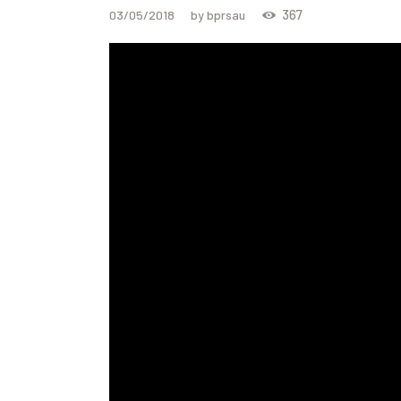
367
03/05/2018
by bprsau