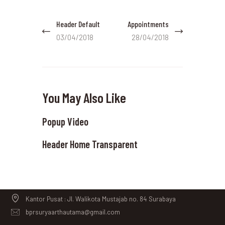
Post
Header Default
Appointments
Previous
Next
navigation
post:
post:
03/04/2018
28/04/2018
You May Also Like
Popup Video
Header Home Transparent
Kantor Pusat : Jl. Walikota Mustajab no. 84 Surabaya
bprsuryaarthautama@gmail.com