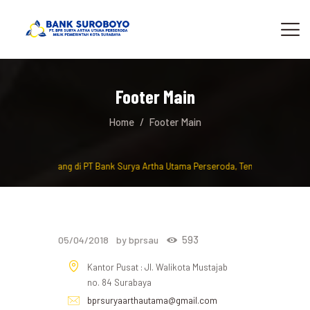
Footer Main
Home
Footer Main
Selamat Datang di PT Bank Surya Artha Utama Perseroda, Tempat berinvesta
593
05/04/2018
by bprsau
Kantor Pusat : Jl. Walikota Mustajab
no. 84 Surabaya
bprsuryaarthautama@gmail.com