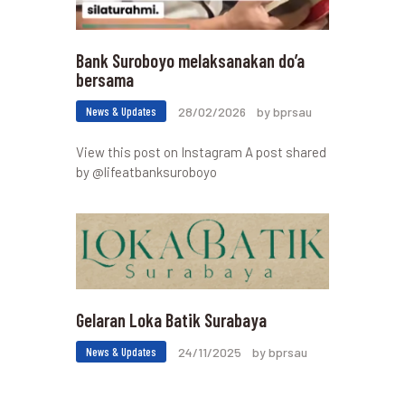
Bank Suroboyo melaksanakan do’a
bersama
News & Updates
28/02/2026
by bprsau
View this post on Instagram A post shared
by @lifeatbanksuroboyo
Gelaran Loka Batik Surabaya
News & Updates
24/11/2025
by bprsau