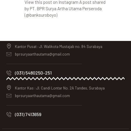
View this post on Instagram A post shared
by PT. BPR Surya Artha Utama Perseroda
(@banksuroboyo)
Kantor Pusat : Jl. Walikota Mustajab no. 84 Surabaya
bprsuryaarthautama@gmail.com
(031) 5480250-251
Kantor Kas : Jl. Candi Lontar No. 2A Tandes, Surabaya
bprsuryaarthautama@gmail.com
(031) 7413659