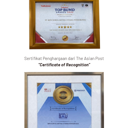
Sertifikat Penghargaan dari The Asian Post
“Certificate of Recognition”