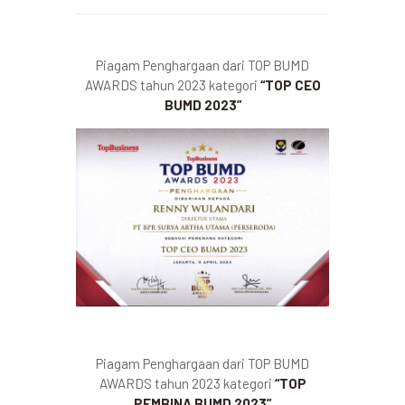
Piagam Penghargaan dari TOP BUMD
AWARDS tahun 2023 kategori
“TOP CEO
BUMD 2023”
Piagam Penghargaan dari TOP BUMD
AWARDS tahun 2023 kategori
“TOP
PEMBINA BUMD 2023”