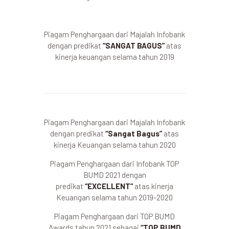
Piagam Penghargaan dari Majalah Infobank
dengan predikat
“SANGAT BAGUS”
atas
kinerja keuangan selama tahun 2019
Piagam Penghargaan dari Majalah Infobank
dengan predikat
“Sangat Bagus”
atas
kinerja Keuangan selama tahun 2020
Piagam Penghargaan dari Infobank TOP
BUMD 2021 dengan
predikat
“EXCELLENT”
atas kinerja
Keuangan selama tahun 2019-2020
Piagam Penghargaan dari TOP BUMD
Awards tahun 2021 sebagai
“TOP BUMD