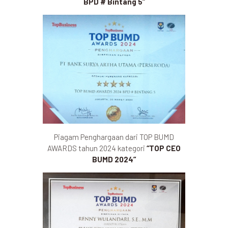
BPD # Bintang 5”
Piagam Penghargaan dari TOP BUMD
AWARDS tahun 2024 kategori
“TOP CEO
BUMD 2024”