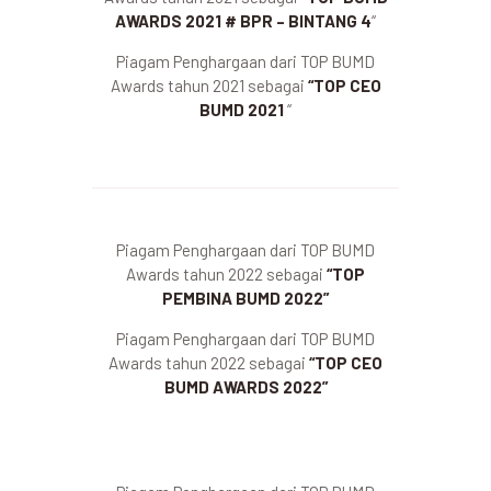
AWARDS 2021 # BPR – BINTANG 4
“
Piagam Penghargaan dari TOP BUMD
Awards tahun 2021 sebagai
“TOP CEO
BUMD 2021
“
Piagam Penghargaan dari TOP BUMD
Awards tahun 2022 sebagai
“TOP
PEMBINA BUMD 2022”
Piagam Penghargaan dari TOP BUMD
Awards tahun 2022 sebagai
“TOP CEO
BUMD AWARDS 2022”