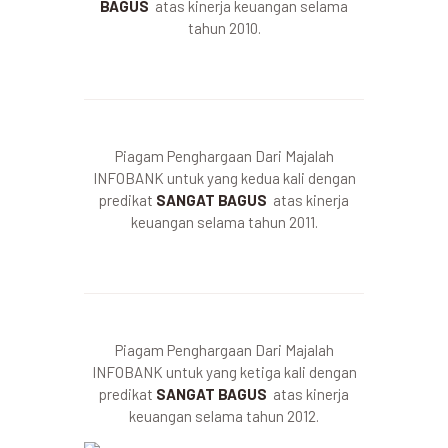
BAGUS
atas kinerja keuangan selama
tahun 2010.
Piagam Penghargaan Dari Majalah
INFOBANK untuk yang kedua kali dengan
predikat
SANGAT BAGUS
atas kinerja
keuangan selama tahun 2011.
Piagam Penghargaan Dari Majalah
INFOBANK untuk yang ketiga kali dengan
predikat
SANGAT BAGUS
atas kinerja
keuangan selama tahun 2012.