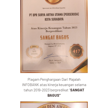
Piagam Penghargaan Dari Majalah
INFOBANK atas kinerja keuangan selama
tahun 2019-2023 berpredikat “
SANGAT
BAGUS”