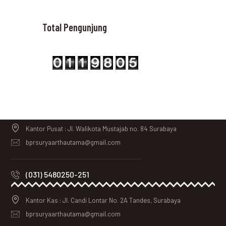
Total Pengunjung
Kantor Pusat : Jl. Walikota Mustajab no. 84 Surabaya
bprsuryaarthautama@gmail.com
(031) 5480250-251
Kantor Kas : Jl. Candi Lontar No. 2A Tandes, Surabaya
bprsuryaarthautama@gmail.com