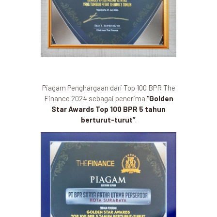
Piagam Penghargaan dari Top 100 BPR The
Finance 2024 sebagai penerima
“Golden
Star Awards Top 100 BPR 5 tahun
berturut-turut”
.